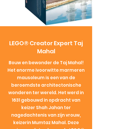
LEGO® Creator Expert Taj
Mahal
Bouw en bewonder de Taj Mahal!
Het enorme ivoorwitte marmeren
mausoleum is een van de
beroemdste architectonische
wonderen ter wereld. Het werd in
1631 gebouwd in opdracht van
keizer Shah Jahan ter
nagedachtenis van zijn vrouw,
keizerin Mumtaz Mahal. Deze