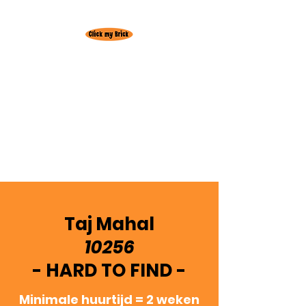
Huur hier je
favoriete Lego set!
Gratis levering
regio
Oudenburg
3+1 actie! 3 weken huren = +1 week
gratis
Taj Mahal
10256
- HARD TO FIND -
Minimale huurtijd = 2 weken