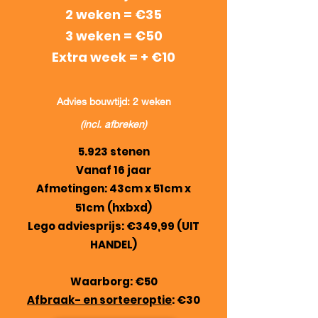
2 weken = €35
3 weken = €50
Extra week = + €10
Advies bouwtijd: 2 weken
(incl. afbreken)
5.923 stenen
Vanaf 16 jaar
Afmetingen: 43cm x 51cm x
51cm
(hxbxd)
Lego adviesprijs: €349,99 (UIT
HANDEL)
Waarborg: €50
Afbraak- en sorteeroptie
: €30