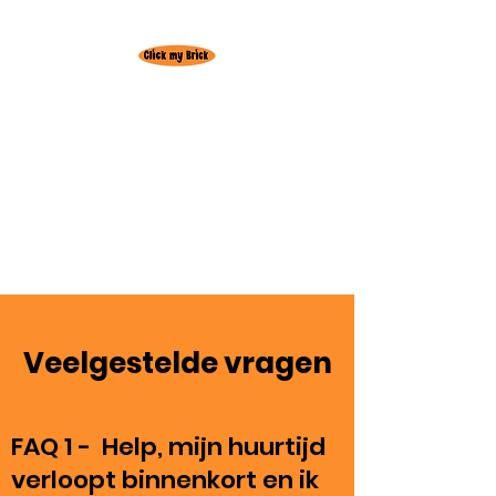
Huur hier je
favoriete Lego set!
Gratis levering
regio
Oudenburg
3+1 actie! 3 weken huren = +1 week
gratis
Veelgestelde vragen
FAQ 1 - Help, mijn huurtijd
verloopt binnenkort en ik