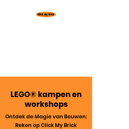
Huur hier je
favoriete Lego set!
Gratis levering
regio
Oudenburg
3+1 actie! 3 weken huren = +1 week
gratis
LEGO® kampen en
workshops
Ontdek de Magie van Bouwen:
Reken op Click My Brick