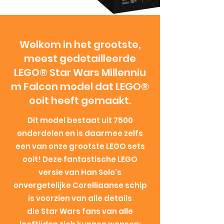
Welkom in het grootste,
meest gedetailleerde
LEGO® Star Wars Millenniu
m Falcon model dat LEGO®
ooit heeft gemaakt.
Dit model bestaat uit 7500
onderdelen en is daarmee zelfs
een van onze grootste LEGO sets
ooit! Deze fantastische LEGO
versie van Han Solo's
onvergetelijke Corelliaanse schip
is voorzien van alle details
die Star Wars fans van alle