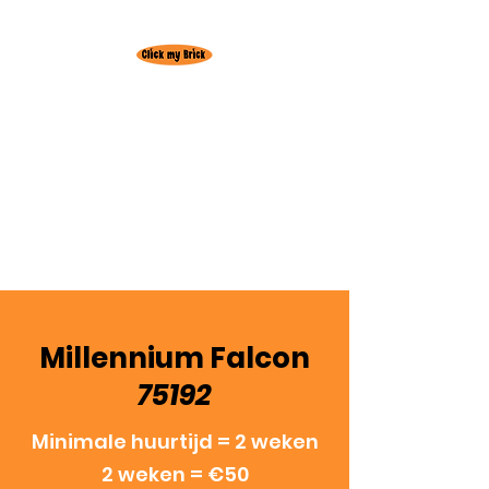
Huur hier je
favoriete Lego set!
Gratis levering
regio
Oudenburg
3+1 actie! 3 weken huren = +1 week
gratis
Millennium Falcon
75192
Minimale huurtijd = 2 weken
2 weken = €50