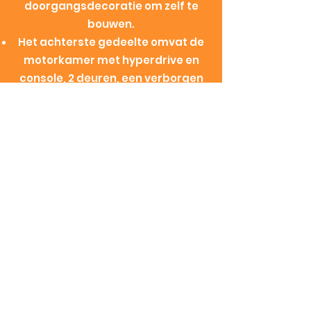
doorgangsdecoratie om zelf te
bouwen.
Het achterste gedeelte omvat de
motorkamer met hyperdrive en
console, 2 deuren, een verborgen
ruimte onder de vloer, 2 luiken voor
ontsnappingscapsules, een
technische console en een ladder
voor toegang tot het
wapenstation.
Het wapenstation is voorzien van
een stoel voor een minifiguur en
een afneembaar paneel met een
volledig draaiend vierdubbel
laserkanon. Er is ook een extra
laserkanon toegevoegd aan de
onderkant.