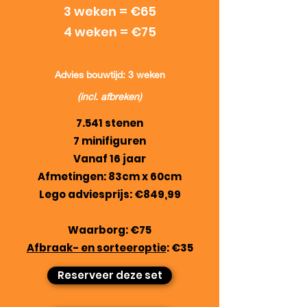
3 weken = €65
4 weken = €75
Advies bouwtijd: 3 weken
(incl. afbreken)
7.541 stenen
7 minifiguren
Vanaf 16 jaar
Afmetingen: 83cm x 60cm
Lego adviesprijs: €849,99
Waarborg: €75
Afbraak- en sorteeroptie
: €35
Reserveer deze set