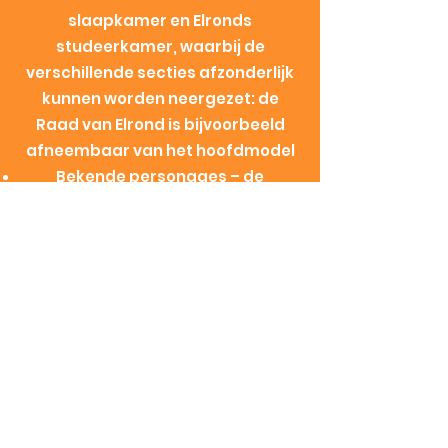
slaapkamer en Elronds
studeerkamer, waarbij de
verschillende secties afzonderlijk
kunnen worden neergezet: de
Raad van Elrond is bijvoorbeeld
afneembaar van het hoofdmodel
Bekende personages ⁠– de
bouwset bevat maar liefst 15
minifiguren, waaronder
legendarische personages zoals
Frodo™, Sam™, Bilbo Balings,
Boromir™, Gimli™, Aragorn™,
Legolas en Gandalf de Grijze
Creëer je favoriete scènes ⁠– de set
maakt het gemakkelijk om
onvergetelijke momenten na te
bootsen, zoals de scène van de