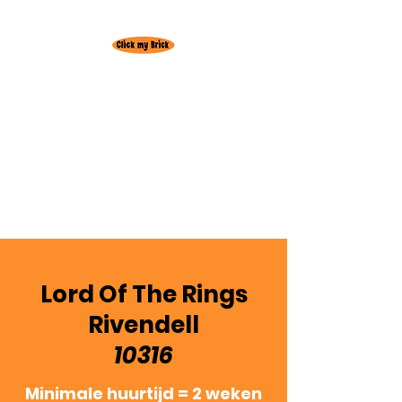
Huur hier je
favoriete Lego set!
Gratis levering
regio
Oudenburg
3+1 actie! 3 weken huren = +1 week
gratis
Lord Of The Rings
Rivendell
10316
Minimale huurtijd = 2 weken