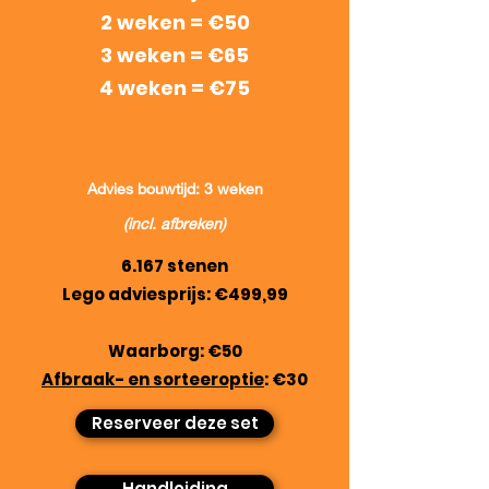
2 weken = €50
3 weken = €65
4 weken = €75
Advies bouwtijd: 3 weken
(incl. afbreken)
6.167 stenen
Lego adviesprijs: €499,99
Waarborg: €50
Afbraak- en sorteeroptie
: €30
Reserveer deze set
Handleiding