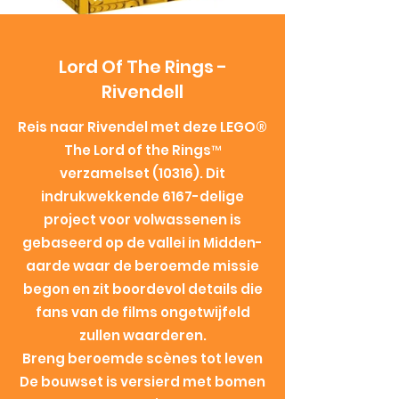
Lord Of The Rings -
Rivendell
Reis naar Rivendel met deze LEGO®
The Lord of the Rings™
verzamelset (10316). Dit
indrukwekkende 6167-delige
project voor volwassenen is
gebaseerd op de vallei in Midden-
aarde waar de beroemde missie
begon en zit boordevol details die
fans van de films ongetwijfeld
zullen waarderen.
Breng beroemde scènes tot leven
De bouwset is versierd met bomen