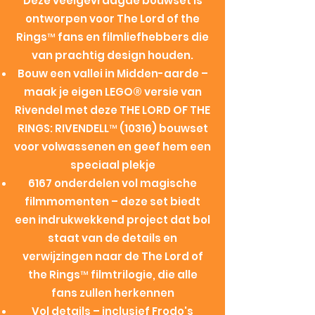
Deze veelgevraagde bouwset is
ontworpen voor The Lord of the
Rings™ fans en filmliefhebbers die
van prachtig design houden.
Bouw een vallei in Midden-aarde ⁠–
maak je eigen LEGO® versie van
Rivendel met deze THE LORD OF THE
RINGS: RIVENDELL™ (10316) bouwset
voor volwassenen en geef hem een
speciaal plekje
6167 onderdelen vol magische
filmmomenten ⁠– deze set biedt
een indrukwekkend project dat bol
staat van de details en
verwijzingen naar de The Lord of
the Rings™ filmtrilogie, die alle
fans zullen herkennen
Vol details ⁠– inclusief Frodo's