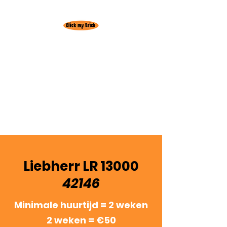
Huur hier je
favoriete Lego set!
Gratis levering
regio
Oudenburg
3+1 actie! 3 weken huren = +1 week
gratis
Liebherr LR 13000
42146
Minimale huurtijd = 2 weken
2 weken = €50