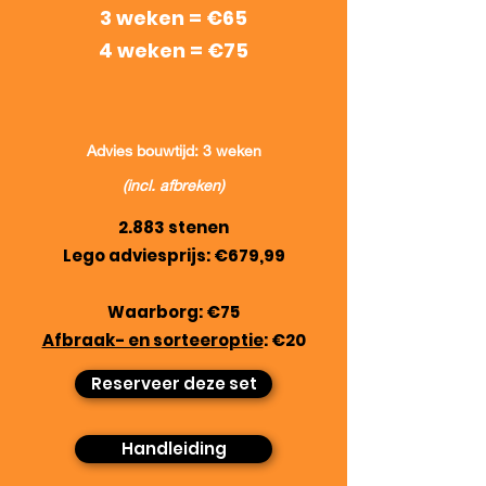
3 weken = €65
4 weken = €75
Advies bouwtijd: 3 weken
(incl. afbreken)
2.883 stenen
Lego adviesprijs: €679,99
Waarborg: €75
Afbraak- en sorteeroptie
: €20
Reserveer deze set
Handleiding