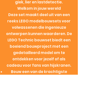
giek, lier en lastdetectie.
Welkom in jouw wereld
Deze set maakt deel uit van een
reeks LEGO modelbouwsets voor
volwassenen die ingenieuze
ontwerpen kunnen waarderen. De
LEGO Technic bouwset biedt een
boeiend bouwproject met een
gedetailleerd model om te
ontdekken voor jezelf of als
cadeau voor fans van hijskranen.
Bouw een van de krachtigste
kranen ter wereld na – geniet van
een boeiende uitdaging voor
volwassenen terwijl je deze LEGO®
Technic Liebherr Rupsbandkraan
LR
13000 (42146)
set bouwt