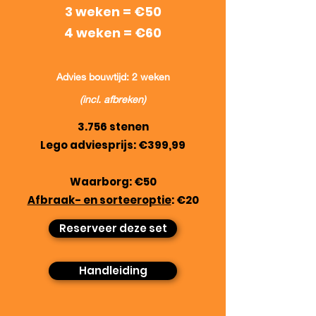
3 weken = €50
4 weken = €60
Advies bouwtijd: 2 weken
(incl. afbreken)
3.756 stenen
Lego adviesprijs: €399,99
Waarborg: €50
Afbraak- en sorteeroptie
: €20
Reserveer deze set
Handleiding