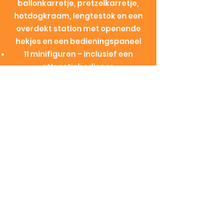
ballonkarretje, pretzelkarretje,
hotdogkraam, lengtestok en een
overdekt station met openende
hekjes en een bedieningspaneel
11 minifiguren – inclusief een
attractiebediener,
ballonnenverkoper,
pretzelverkoper, hotdogverkoper,
oma, jongetje en 5 passagiers. 6
van de minifiguren hebben
omkeerbare hoofden met
verschillende emoties
Bouw een echte blikvanger – zet de
achtbaan op een mooi plekje neer
om alle details goed te kunnen
bekijken
Een razendsnel cadeau – verras