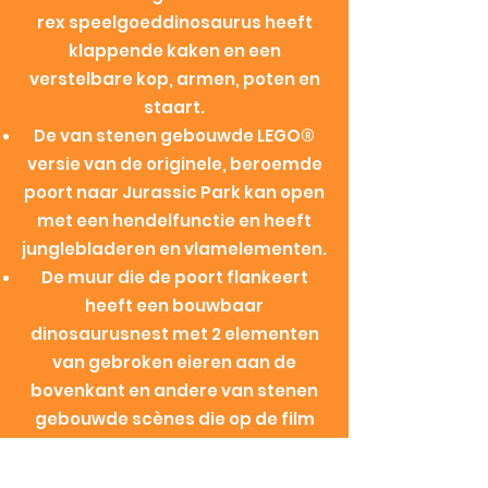
rex speelgoeddinosaurus heeft
klappende kaken en een
verstelbare kop, armen, poten en
staart.
De van stenen gebouwde LEGO®
versie van de originele, beroemde
poort naar Jurassic Park kan open
met een hendelfunctie en heeft
junglebladeren en vlamelementen.
De muur die de poort flankeert
heeft een bouwbaar
dinosaurusnest met 2 elementen
van gebroken eieren aan de
bovenkant en andere van stenen
gebouwde scènes die op de film
zijn geïnspireerd, zoals een bunker
met een bouwbaar bed voor Ian