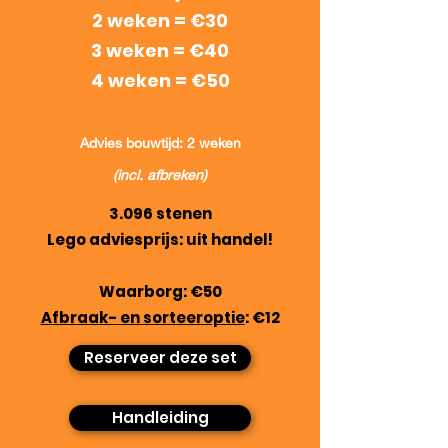
2 weken = €30
3 weken = €40
4 weken = €50
Advies bouwtijd: 2 weken
(incl. afbreken)
3.096 stenen
Lego adviesprijs: uit handel!
Waarborg: €50
Afbraak- en sorteeroptie
: €12
Reserveer deze set
Handleiding