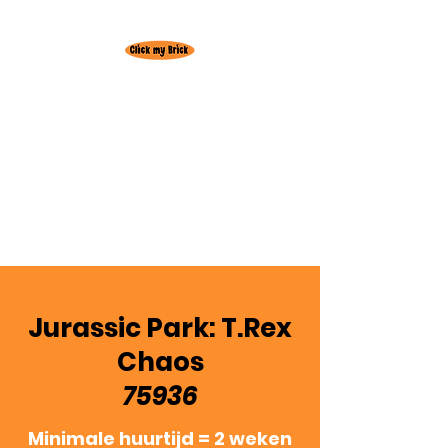
Huur hier je
favoriete Lego set!
Gratis levering
regio
Oudenburg
3+1 actie! 3 weken huren = +1 week
gratis
Jurassic Park: T.Rex
Chaos
75936
Minimale huurtijd = 2 weken