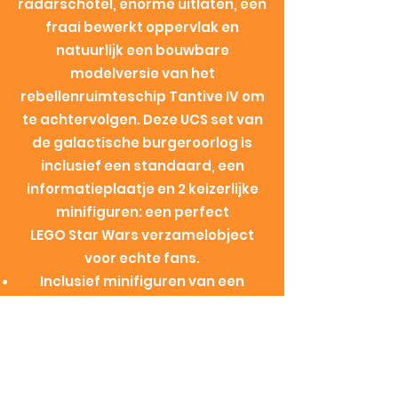
radarschotel, enorme uitlaten, een
fraai bewerkt oppervlak en
natuurlijk een bouwbare
modelversie van het
rebellenruimteschip Tantive IV om
te achtervolgen. Deze UCS set van
de galactische burgeroorlog is
inclusief een standaard, een
informatieplaatje en 2 keizerlijke
minifiguren: een perfect
LEGO Star Wars verzamelobject
voor echte fans.
Inclusief minifiguren van een
Imperial Officer en een Imperial
bemanningslid.
Het Imperial Star Destroyer
'Devastator' model beschikt over
draaibare kanonnen, een