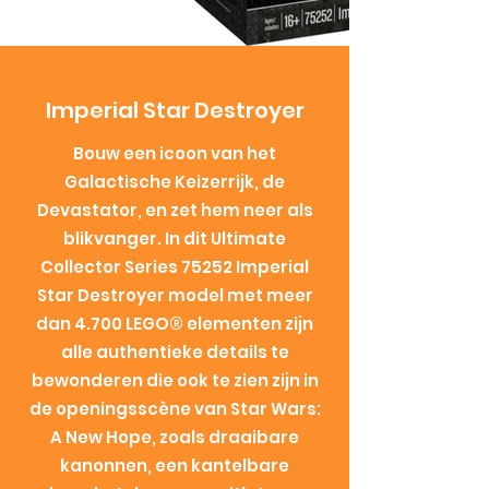
Imperial Star Destroyer
Bouw een icoon van het
Galactische Keizerrijk, de
Devastator, en zet hem neer als
blikvanger. In dit Ultimate
Collector Series 75252 Imperial
Star Destroyer model met meer
dan 4.700 LEGO® elementen zijn
alle authentieke details te
bewonderen die ook te zien zijn in
de openingsscène van Star Wars:
A New Hope, zoals draaibare
kanonnen, een kantelbare