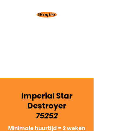
Huur hier je
favoriete Lego set!
Gratis levering
regio
Oudenburg
3+1 actie! 3 weken huren = +1 week
gratis
Imperial Star
Destroyer
75252
Minimale huurtijd = 2 weken