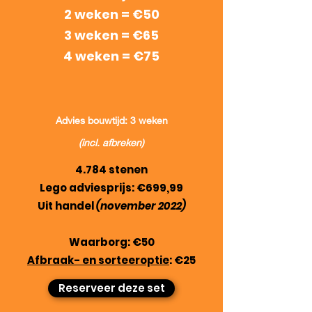
2 weken = €50
3 weken = €65
4 weken = €75
Advies bouwtijd: 3 weken
(incl. afbreken)
4.784 stenen
Lego adviesprijs: €699,99
Uit handel
(november 2022)
Waarborg: €50
Afbraak- en sorteeroptie
: €25
Reserveer deze set