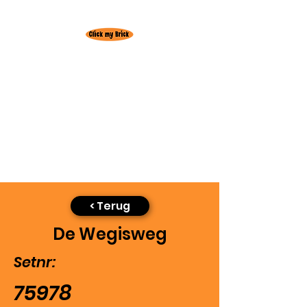
Huur hier je
favoriete Lego set!
Gratis levering
regio
Oudenburg
3+1 actie! 3 weken huren = +1 week
gratis
< Terug
De Wegisweg
Setnr:
75978