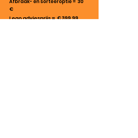
Afbraak- en sorteeroptie =
30
€
Lego adviesprijs =
€ 399,99
Reserveer deze set
Terug naar boven