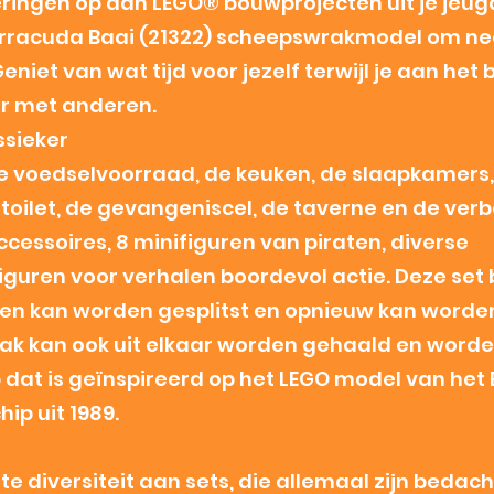
ringen op aan LEGO® bouwprojecten uit je jeug
arracuda Baai (21322) scheepswrakmodel om ne
eniet van wat tijd voor jezelf terwijl je aan he
er met anderen.
ssieker
de voedselvoorraad, de keuken, de slaapkamers,
t toilet, de gevangeniscel, de taverne en de ver
accessoires, 8 minifiguren van piraten, diverse
figuren voor verhalen boordevol actie. Deze set
elen kan worden gesplitst en opnieuw kan worde
ak kan ook uit elkaar worden gehaald en word
dat is geïnspireerd op het LEGO model van het 
ip uit 1989.
e diversiteit aan sets, die allemaal zijn bedach