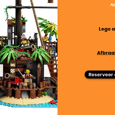
Ad
Lego a
Afbraa
Reserveer 