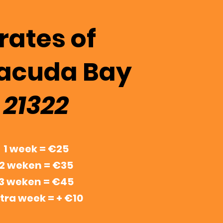
rates of
acuda Bay
21322
1 week = €25
2 weken = €35
3 weken = €45
tra week = + €10