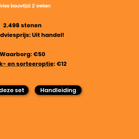
vies bouwtijd: 2 weken
​2.498 stenen
dviesprijs: Uit handel!
Waarborg: €50
k- en sorteeroptie
: €12
deze set
Handleiding