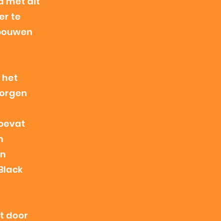
d met dit
er te
t bouwen
 het
borgen
 bevat
n
en
Black
t door