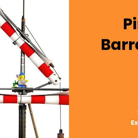
Pi
Barr
Ex