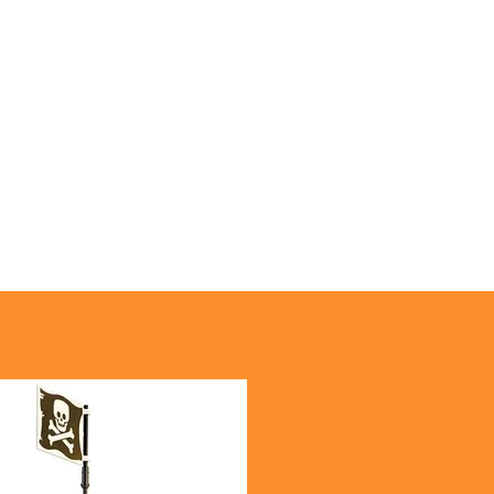
r hier je favoriete Lego set!
ctie! 3 weken huren = +1 week gratis
 levering
regio Oudenburg
Over ons
Lego kampen en workshops