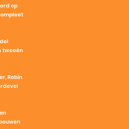
eerd op
 compleet
del
in tweeën
r, Robin
ordevol
 en
e bouwen