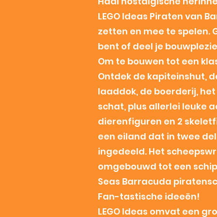
Haal nostalgische herinne
LEGO Ideas Piraten van B
zetten en mee te spelen. G
bent of deel je bouwplezi
Om te bouwen tot een kla
Ontdek de kapiteinshut, 
laaddok, de boerderij, he
schat, plus allerlei leuke 
dierenfiguren en 2 skelet
een eiland dat in twee d
ingedeeld. Het scheepswr
omgebouwd tot een schip 
Seas Barracuda piratensch
Fan-tastische ideeën!
LEGO Ideas omvat een grot