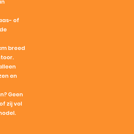
an
aas- of
 de
 cm breed
toor.
alleen
zen en
en? Geen
f zij vol
model.