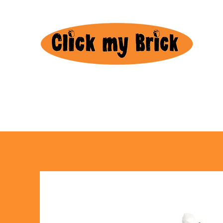
Huu
3+1 a
Gratis
Home
Aanbod
Spelregels
Contact
FAQ