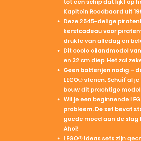
tot een schip dat lijkt o
Kapitein Roodbaard uit 19
Deze 2545-delige piraten
kerstcadeau voor piratenf
drukte van alledag en bel
Dit coole eilandmodel va
en 32 cm diep. Het zal ze
Geen batterijen nodig – d
LEGO® stenen. Schuif al j
bouw dit prachtige model
Wil je een beginnende L
probleem. De set bevat stap
goede moed aan de slag 
Ahoi!
LEGO® Ideas sets zijn gec