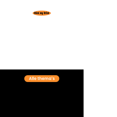
Huur hier je
favoriete Lego set!
Gratis levering
regio
Oudenburg
3+1 actie! 3 weken huren = +1 week
gratis
Alle thema's