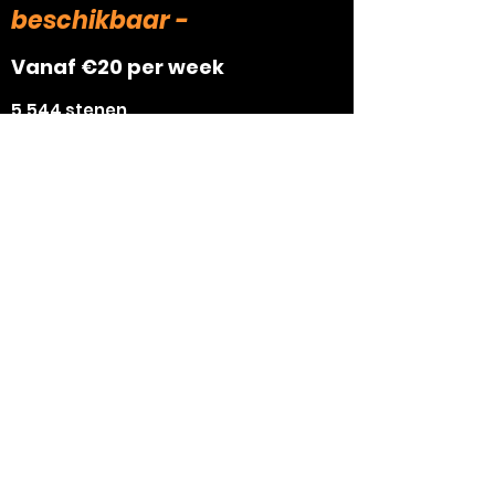
beschikbaar -
Vanaf €20 per week
5.544 stenen
Meer info