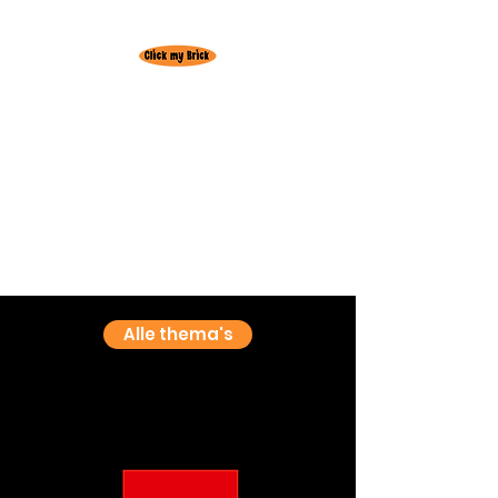
Huur hier je
favoriete Lego set!
Gratis levering
regio
Oudenburg
3+1 actie! 3 weken huren = +1 week
gratis
Alle thema's